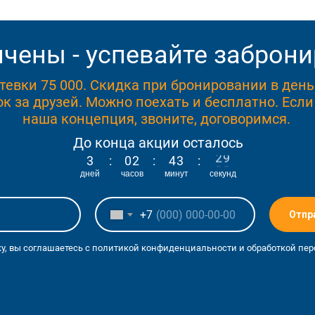
чены - успевайте заброни
тевки 75 000. Скидка при бронировании в ден
к за друзей. Можно поехать и бесплатно. Если
наша концепция, звоните, договоримся.
До конца акции осталось
8
3
:
0
2
:
4
3
:
2
9
дней
часов
минут
секунд
+7
Отпр
у, вы соглашаетесь с политикой конфиденциальности и обработкой пе