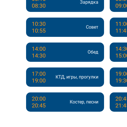
Зарядка
08:30
09:0
10:30
11:0
Совет
10:55
11:4
14:00
14:3
Обед
14:30
15:0
17:00
19:0
КТД, игры, прогулки
19:00
19:3
20:00
20:4
Костер, песни
20:45
21:4