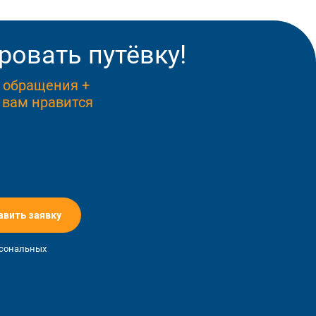
ровать путёвку!
ь обращения +
 вам нравится
авить заявку
рсональных