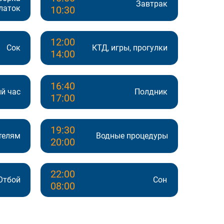
Завтрак
латок
10:30
12:00
Сок
КТД, игры, прогулки
14:00
16:40
й час
Полдник
17:00
19:30
телям
Водные процедуры
20:00
22:00
Отбой
Сон
08:00