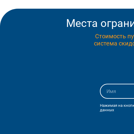
Места ограни
Стоимость пу
система скидо
Нажимая на кнопк
данных