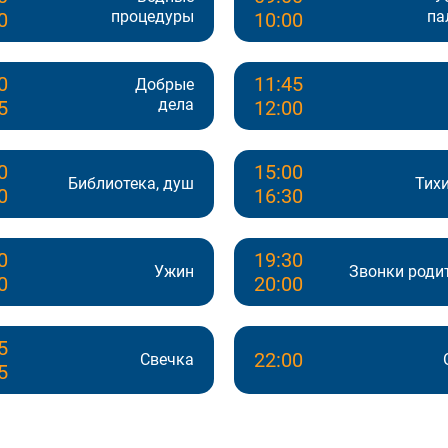
процедуры
па
0
10:00
0
11:45
Добрые
дела
5
12:00
0
15:00
Библиотека, душ
Тихи
0
16:30
0
19:30
Ужин
Звонки роди
0
20:00
5
22:00
Свечка
5