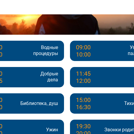
0
09:00
Водные
У
процедуры
па
0
10:00
0
11:45
Добрые
дела
5
12:00
0
15:00
Библиотека, душ
Тихи
0
16:30
0
19:30
Ужин
Звонки роди
0
20:00