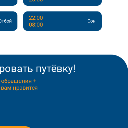
22:00
Отбой
Сон
08:00
ровать путёвку!
ь обращения +
 вам нравится