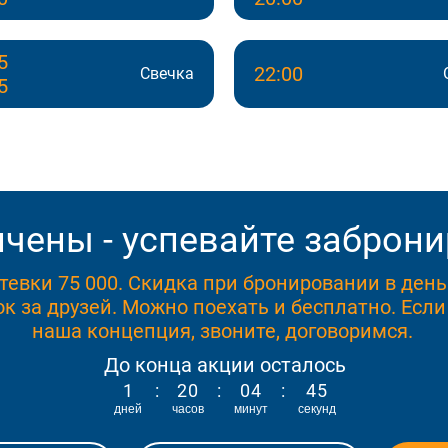
5
22:00
Свечка
5
чены - успевайте заброни
тевки 75 000. Скидка при бронировании в ден
к за друзей. Можно поехать и бесплатно. Если
наша концепция, звоните, договоримся.
До конца акции осталось
1
:
2
0
:
0
4
:
4
4
дней
часов
минут
секунд