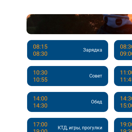
08:15
08:3
Зарядка
08:30
09:0
10:30
11:0
Совет
10:55
11:4
14:00
14:3
Обед
14:30
15:0
17:00
19:0
КТД, игры, прогулки
19:00
19:3