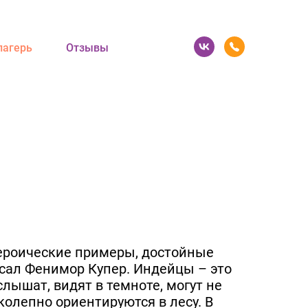
лагерь
Отзывы
героические примеры, достойные
исал Фенимор Купер. Индейцы – это
лышат, видят в темноте, могут не
колепно ориентируются в лесу. В