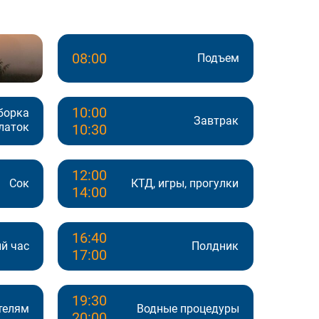
08:00
Подъем
10:00
борка
Завтрак
латок
10:30
12:00
Сок
КТД, игры, прогулки
14:00
16:40
й час
Полдник
17:00
19:30
телям
Водные процедуры
20:00