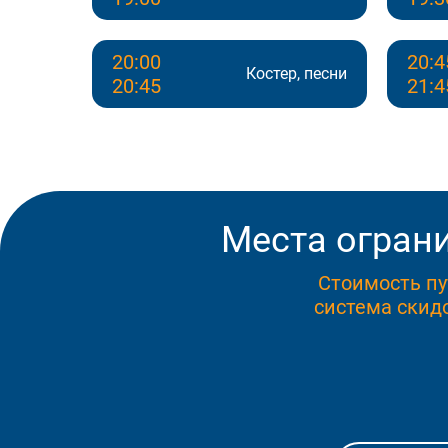
20:00
20:4
Костер, песни
20:45
21:4
Места ограни
Стоимость пу
система скидо