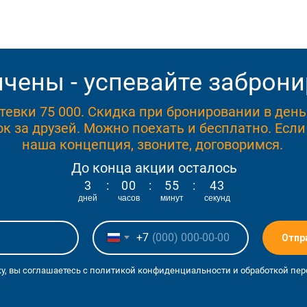
чены - успевайте заброни
тевки 75 000. Скидка при бронировании в ден
к за друзей. Можно поехать и бесплатно. Если
наша концепция, звоните, договоримся.
До конца акции осталось
1
3
:
0
0
:
5
5
:
4
2
дней
часов
минут
секунд
+7
Отпр
у, вы соглашаетесь с политикой конфиденциальности и обработкой пе