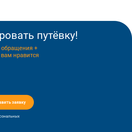
ровать путёвку!
ь обращения +
 вам нравится
авить заявку
рсональных