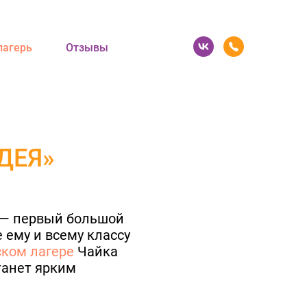
лагерь
Отзывы
ДЕЯ»
 — первый большой
 ему и всему классу
ском лагере
Чайка
танет ярким