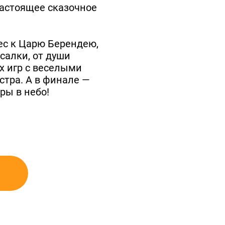
настоящее сказочное
ес к Царю Берендею,
салки, от души
х игр с веселыми
стра. А в финале —
ры в небо!