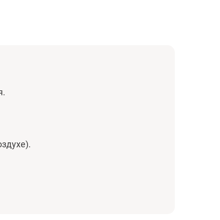
я.
здухе).