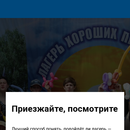
Сокровища индейцев Майя
19.07 - 30.07 (12 дней)
Затерянный город Майя, который
ждёт своего часа...
Что, если тайны индейцев Майя не
канули в лету?
Приезжайте, посмотрите
Подробнее
→
Лучший способ понять, подойдёт ли лагерь —