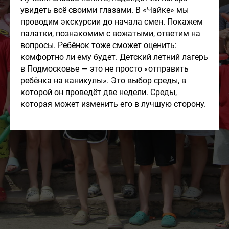
Места ограничены -
увидеть всё своими глазами. В «Чайке» мы
успевайте забронировать
проводим экскурсии до начала смен. Покажем
путёвку!
палатки, познакомим с вожатыми, ответим на
вопросы. Ребёнок тоже сможет оценить:
Стоимость путевки 75 000. Скидка
комфортно ли ему будет. Детский летний лагерь
при бронировании в день
в Подмосковье — это не просто «отправить
обращения + система скидок за
друзей. Можно поехать и
ребёнка на каникулы». Это выбор среды, в
бесплатно. Если вам нравится
которой он проведёт две недели. Среды,
наша концепция, звоните,
которая может изменить его в лучшую сторону.
договоримся.
До конца акции осталось
0
0
:
1
3
:
1
0
:
5
1
дней
часов
минут
секунд
+7