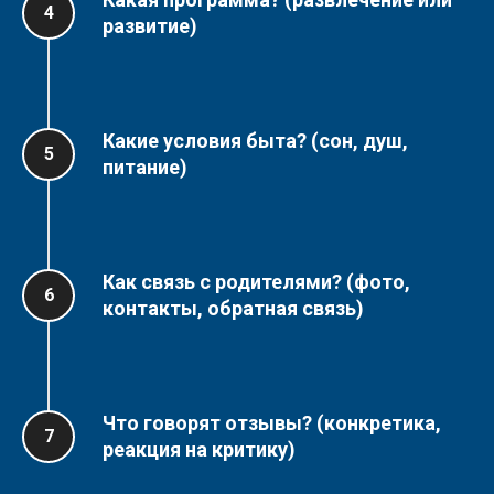
развитие)
Рыцари и дамы
Камелота
Какие условия быта? (
сон, душ,
04.07 - 16.07 (13 дней)
питание)
Вы когда-нибудь мечтали оказаться
в средневековье, почувствовать
себя отважным рыцарем или
благородной прекрасной дамой?
Приглашаем вас в славный
Как связь с родителями? (
фото,
Камелот, где ждут своих героев
пышные балы и рыцарские
контакты, обратная связь)
турниры.
Подробнее
→
Что говорят отзывы? (
конкретика,
реакция на критику)