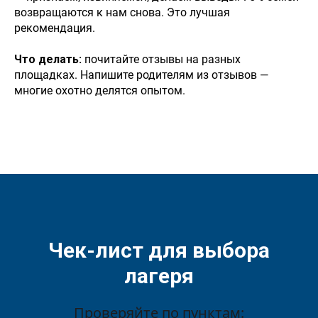
возвращаются к нам снова. Это лучшая
04.06 - 16.06 (13 дней)
рекомендация.
Летучий корабль: смена, где оживают
настоящие чудеса.
Что делать:
почитайте отзывы на разных
Это не просто отдых. Это путешествие
площадках. Напишите родителям из отзывов —
на машине времени в мир, где чудеса
многие охотно делятся опытом.
создаются своими руками, а дружба
крепчает в команде друзей.
Подробнее
→
Чек-лист для выбора
лагеря
Проверяйте по пунктам: