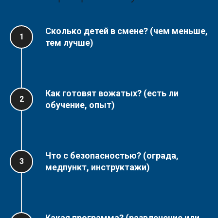
Тайны Мира
Сколько детей в смене? (
чем меньше,
19.06 - 01.07 (13 дней)
тем лучше)
Дайте вашему ребенку возможность
стать настоящим исследователем!
Как готовят вожатых? (
есть ли
обучение, опыт)
Подробнее
→
Что с безопасностью? (
ограда,
медпункт, инструктажи)
Какая программа? (
развлечение или