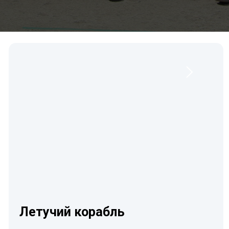
Отправить заявку
Нажимая на кнопку, вы соглашаетесь с
политикой конфиденциальности и обработкой
персональных данных
+7 963 767-07-97
CHUBAKIN@LIST.RU
МО РАМЕНСКИЙ ГОРОДСКОЙ
ОКРУГ, ДЕРЕВНЯ РЕДЬКИНО,
О/Л «ЧАЙКА», 1Е