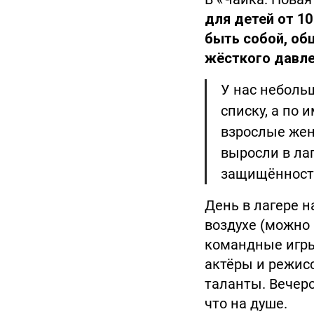
для детей от 10
быть собой, общ
жёсткого давлен
У нас неболь
списку, а по 
взрослые жен
выросли в лаг
защищённости
День в лагере н
воздухе (можно 
командные игры
актёры и режис
таланты. Вечеро
что на душе.