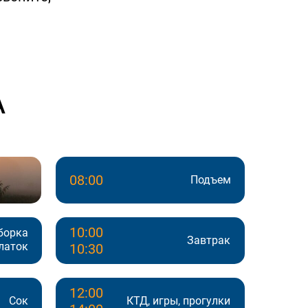
А
08:00
Подъем
10:00
борка
Завтрак
латок
10:30
12:00
Сок
КТД, игры, прогулки