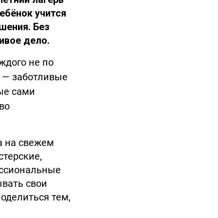
ребёнок учится
шения. Без
ивое дело.
ждого не по
» — заботливые
ые сами
во
а на свежем
стерские,
ессиональные
ывать свои
поделиться тем,