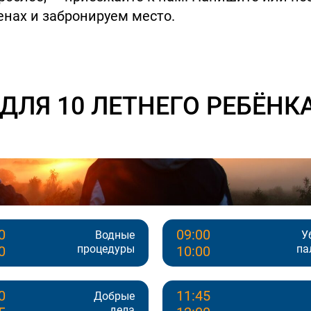
енах и забронируем место.
ДЛЯ 10 ЛЕТНЕГО РЕБЁНК
0
09:00
Водные
У
процедуры
па
0
10:00
0
11:45
Добрые
дела