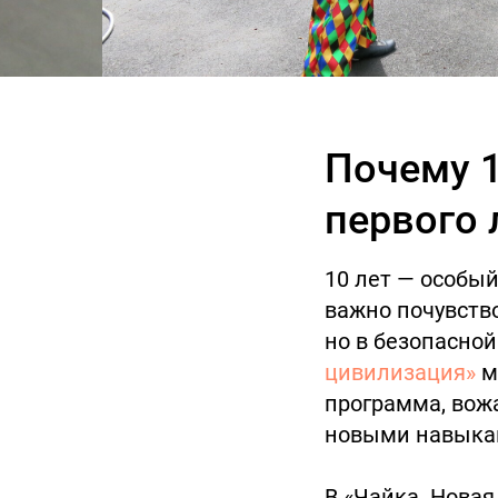
Почему 1
первого 
10 лет — особый
важно почувство
но в безопасной
цивилизация»
м
программа, вож
новыми навыкам
В «Чайка. Нова