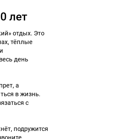
0 лет
кий» отдых. Это
ах, тёплые
и
 весь день
прет, а
ться в жизнь.
язаться с
хнёт, подружится
звоните,