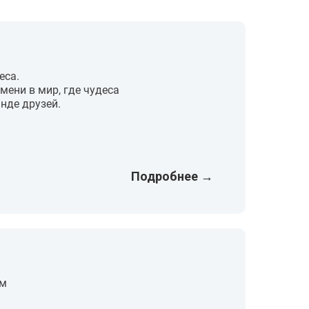
еса.
мени в мир, где чудеса
нде друзей.
Подробнее
→
им