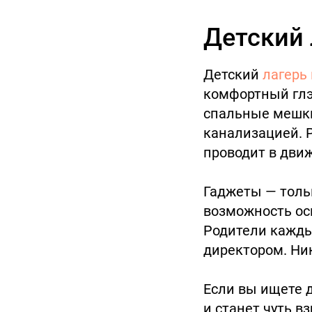
Детский 
Детский
лагерь
комфортный глэ
спальные мешки,
канализацией. Р
проводит в движ
Гаджеты — тольк
возможность ос
Родители каждый
директором. Ник
Если вы ищете д
и станет чуть в