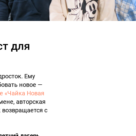
ст для
дросток. Ему
бовать новое —
е «Чайка Новая
мене, авторская
 возвращается с
летний лагерь