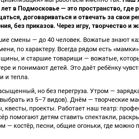
 лет в Подмосковье — это пространство, где 
аться, договариваться и отвечать за свои ре
ия, без приказов. Через игру, творчество и ж
шие смены — до 40 человек. Вожатые знают ка
имени, по характеру. Всегда рядом есть «мамки
щины, и старшие товарищи — вожатые, котор
ере и понимают детей. Это даёт ребёнку чувст
 и тепла.
асыщенный, но без перегруза. Утром — зарядк
выбрать из 5–7 видов). Днём — творческие ма
, квесты, проекты. Работает наш театр: проф
сёр помогают детям ставить спектакли, раскр
м — костёр, песни, общие огоньки, где можно 